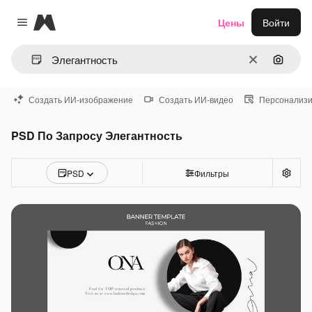
Magnific
Цены
Войти
Close menu
Очистить
Поиск 
Создать ИИ-изображение
Создать ИИ-видео
Персонализи
PSD По Запросу Элегантность
PSD
Фильтры