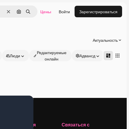
Цены
Войти
Зарегистрироваться
Очистить
Поиск по изображению
Поиск
Актуальность
Редактируемые
Люди
Адвансд
онлайн
Компания
Связаться с