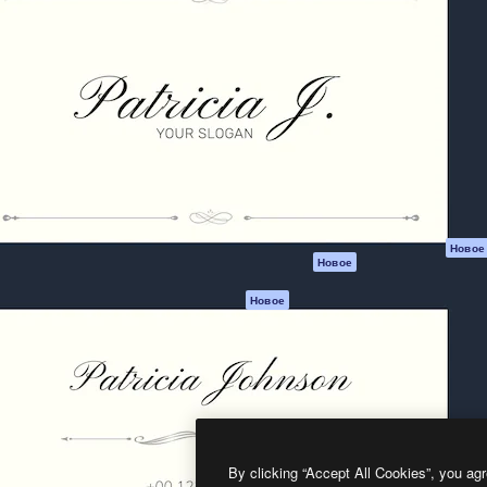
атформа для создания
Spaces
Academy
работ. Более 1 миллиона
ИИ-помощник
Документация п
реди креаторов,
Пакету ИИ
Генератор
гентств и студий.
изображений ИИ
Служба
поддержки
Генератор видео
ИИ
Условия и
положения
Генератор голоса
на основе ИИ
Политика
конфиденциальн
Стоковый контент
Оригиналы
MCP для
Новое
Новое
Claude/ChatGPT
Политика файло
cookie
Агенты
Новое
Центр доверия
API
Партнеры
Мобильное
приложение
Предприятие
Все инструменты
Magnific
By clicking “Accept All Cookies”, you agr