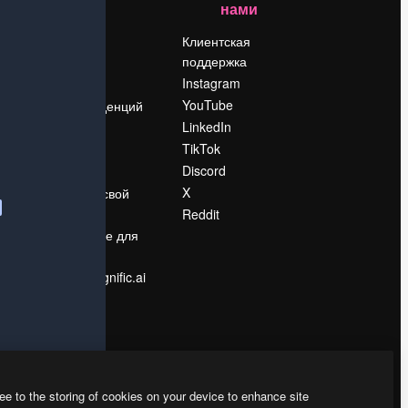
нами
Цены
о
О нас
Клиентская
поддержка
Reviews
Instagram
Вакансии
YouTube
Поиск тенденций
LinkedIn
Блог
TikTok
События
Discord
Slidesgo
ости
X
Продайте свой
контент
Reddit
в
Помещение для
прессы
Ищете magnific.ai
ee to the storing of cookies on your device to enhance site