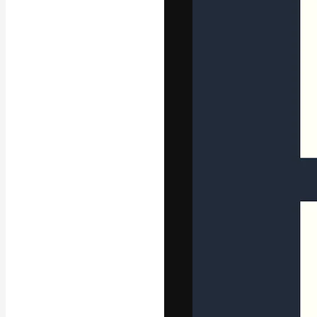
Креативная пл
ваших лучших 
подписчиков с
предприятий, а
Pусский