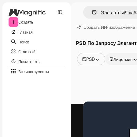
Создать
Создать ИИ-изображение
Главная
Поиск
PSD По Запросу Элеган
Стоковый
PSD
Лицензия
Посмотреть
Все изображения
Все инструменты
Векторы
Иллюстрации
Фотографии
PSD
Шаблоны
Мокапы
Видео
Видеоролик
Моушн-дизайн
Видеошаблоны
Иконки
3D-модели
Шрифты