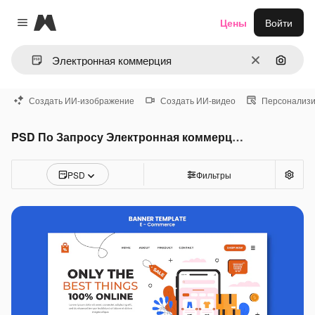
Magnific
Цены
Войти
Close menu
Очистить
Поиск 
Создать ИИ-изображение
Создать ИИ-видео
Персонализи
PSD По Запросу Электронная коммерция
PSD
Фильтры