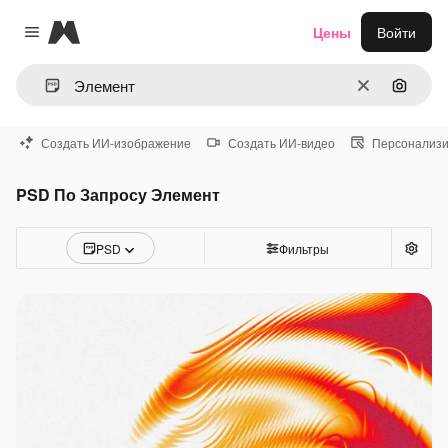
Magnific
Цены
Войти
Close menu
Очистить
Поиск 
Создать ИИ-изображение
Создать ИИ-видео
Персонализи
PSD По Запросу Элемент
PSD
Фильтры