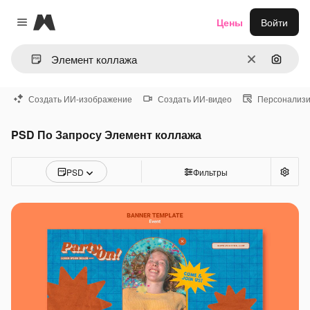
Magnific
Цены
Войти
Close menu
Очистить
Поиск 
Создать ИИ-изображение
Создать ИИ-видео
Персонализи
PSD По Запросу Элемент коллажа
PSD
Фильтры