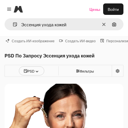
Magnific
Цены
Войти
Close menu
Очистить
Поиск 
Создать ИИ-изображение
Создать ИИ-видео
Персонализи
PSD По Запросу Эссенция ухода кожей
PSD
Фильтры