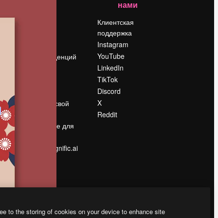
нами
Цены
о
О нас
Клиентская
поддержка
Reviews
Instagram
Вакансии
YouTube
Поиск тенденций
LinkedIn
Блог
TikTok
События
Discord
Slidesgo
ости
X
Продайте свой
контент
Reddit
в
Помещение для
прессы
Ищете magnific.ai
ee to the storing of cookies on your device to enhance site