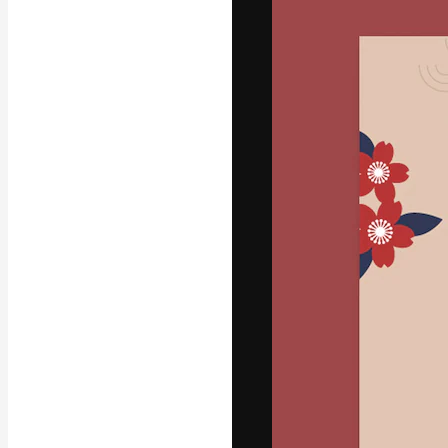
Креативная пл
ваших лучших 
подписчиков с
предприятий, а
Pусский