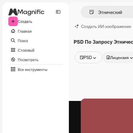
Создать
Создать ИИ-изображение
Главная
Поиск
PSD По Запросу Этниче
Стоковый
PSD
Лицензия
Посмотреть
Все изображения
Все инструменты
Векторы
Иллюстрации
Фотографии
PSD
Шаблоны
Мокапы
Видео
Видеоролик
Моушн-дизайн
Видеошаблоны
Иконки
3D-модели
Шрифты