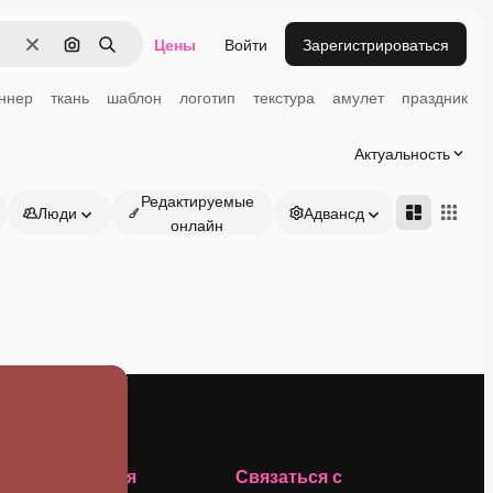
Цены
Войти
Зарегистрироваться
Очистить
Поиск по изображению
Поиск
ннер
ткань
шаблон
логотип
текстура
амулет
праздник
Актуальность
Редактируемые
Люди
Адвансд
онлайн
Компания
Связаться с