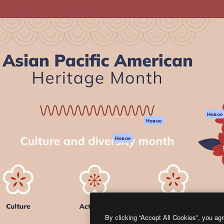
атформа для создания
Spaces
Academy
работ. Более 1 миллиона
ИИ-помощник
Документация п
реди креаторов,
Пакету ИИ
Генератор
гентств и студий.
изображений ИИ
Служба
поддержки
Генератор видео
ИИ
Условия и
положения
Генератор голоса
на основе ИИ
Политика
конфиденциальн
Стоковый контент
Оригиналы
MCP для
Новое
Новое
Claude/ChatGPT
Политика файло
cookie
Агенты
Новое
Центр доверия
API
Партнеры
Мобильное
приложение
Предприятие
Все инструменты
Magnific
By clicking “Accept All Cookies”, you agr