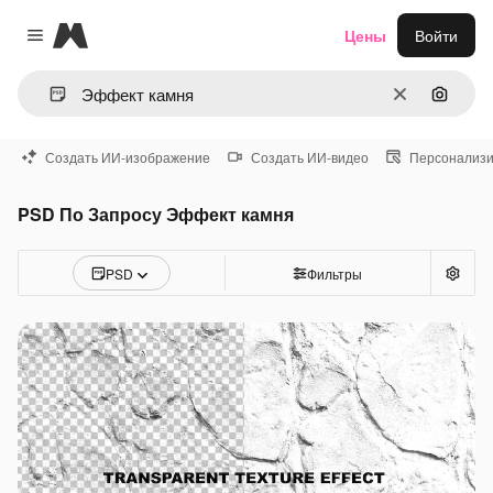
Magnific
Цены
Войти
Close menu
Очистить
Поиск 
Создать ИИ-изображение
Создать ИИ-видео
Персонализи
PSD По Запросу Эффект камня
PSD
Фильтры