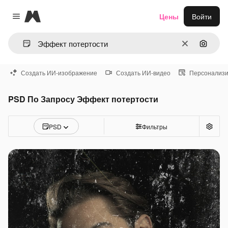
Magnific
Цены
Войти
Close menu
Очистить
Поиск 
Создать ИИ-изображение
Создать ИИ-видео
Персонализи
PSD По Запросу Эффект потертости
PSD
Фильтры