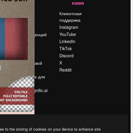
нами
Цены
о
О нас
Клиентская
поддержка
Reviews
Instagram
Вакансии
YouTube
Поиск тенденций
LinkedIn
Блог
TikTok
События
Discord
Slidesgo
ости
X
Продайте свой
контент
Reddit
в
Помещение для
прессы
Ищете magnific.ai
ee to the storing of cookies on your device to enhance site