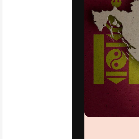
Креативная пл
ваших лучших 
подписчиков с
предприятий, а
Pусский