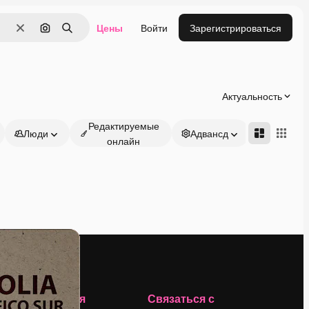
Цены
Войти
Зарегистрироваться
Очистить
Поиск по изображению
Поиск
Актуальность
Редактируемые
Люди
Адвансд
онлайн
Компания
Связаться с