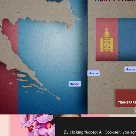
атформа для создания
Spaces
Academy
работ. Более 1 миллиона
ИИ-помощник
Документация п
реди креаторов,
Пакету ИИ
Генератор
гентств и студий.
изображений ИИ
Служба
поддержки
Генератор видео
ИИ
Условия и
положения
Генератор голоса
на основе ИИ
Политика
конфиденциальн
Стоковый контент
Оригиналы
MCP для
Новое
Новое
Claude/ChatGPT
Политика файло
cookie
Агенты
Новое
Центр доверия
API
Партнеры
Мобильное
приложение
Предприятие
Все инструменты
Magnific
By clicking “Accept All Cookies”, you agr