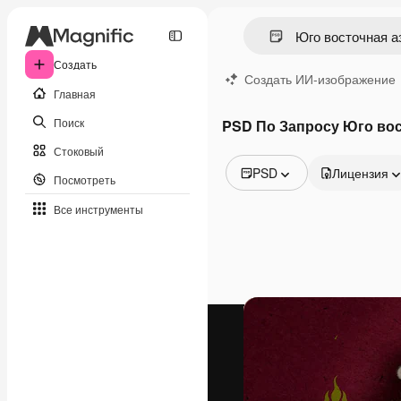
Создать
Создать ИИ-изображение
Главная
Поиск
PSD По Запросу Юго вос
Стоковый
PSD
Лицензия
Посмотреть
Все изображения
Все инструменты
Векторы
Иллюстрации
Фотографии
PSD
Шаблоны
Мокапы
Видео
Видеоролик
Моушн-дизайн
Видеошаблоны
Иконки
3D-модели
Шрифты