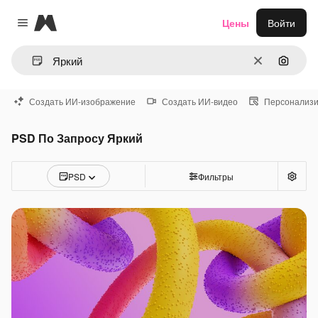
Magnific
Цены
Войти
Close menu
Очистить
Поиск 
Создать ИИ-изображение
Создать ИИ-видео
Персонализи
PSD По Запросу Яркий
PSD
Фильтры