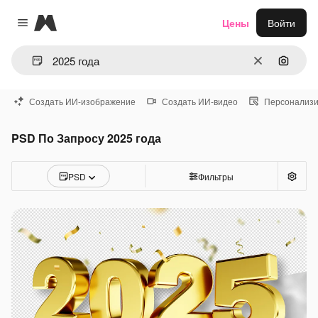
Magnific
Цены
Войти
Close menu
Очистить
Поиск 
Создать ИИ-изображение
Создать ИИ-видео
Персонализи
PSD По Запросу 2025 года
PSD
Фильтры