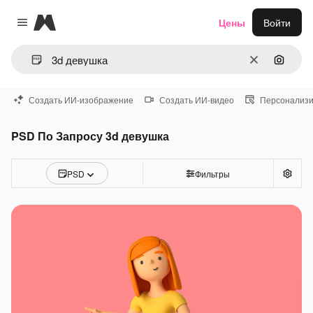
Magnific
Цены
Войти
Close menu
Очистить
Поиск 
Создать ИИ-изображение
Создать ИИ-видео
Персонализи
PSD По Запросу 3d девушка
PSD
Фильтры