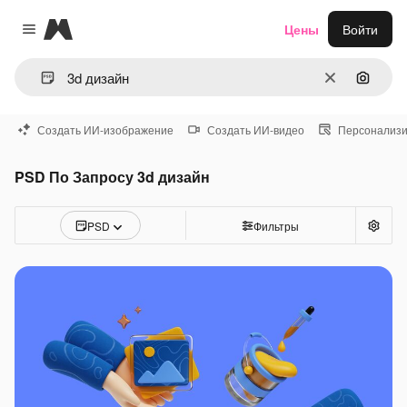
Magnific
Цены
Войти
Close menu
Очистить
Поиск 
Создать ИИ-изображение
Создать ИИ-видео
Персонализи
PSD По Запросу 3d дизайн
PSD
Фильтры