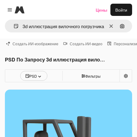
Magnific
Цены
Войти
Close menu
Очистить
Поиск 
Создать ИИ-изображение
Создать ИИ-видео
Персонализи
PSD По Запросу 3d иллюстрация вилочного погрузчика
PSD
Фильтры