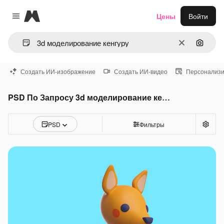
Magnific
Цены
Войти
Close menu
Очистить
Поиск 
Создать ИИ-изображение
Создать ИИ-видео
Персонализи
PSD По Запросу 3d моделирование кенгуру
PSD
Фильтры