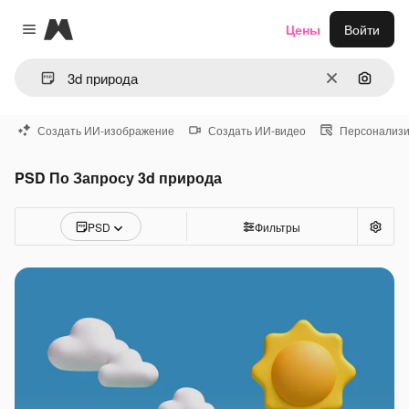
Magnific
Цены
Войти
Close menu
Очистить
Поиск 
Создать ИИ-изображение
Создать ИИ-видео
Персонализи
PSD По Запросу 3d природа
PSD
Фильтры