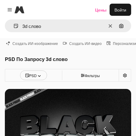
Magnific
Цены
Войти
Close menu
Очистить
Поиск 
Создать ИИ-изображение
Создать ИИ-видео
Персонализи
PSD По Запросу 3d слово
PSD
Фильтры