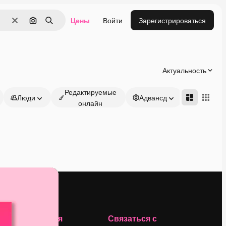
Цены
Войти
Зарегистрироваться
Очистить
Поиск по изображению
Поиск
Актуальность
Редактируемые
Люди
Адвансд
онлайн
Компания
Связаться с