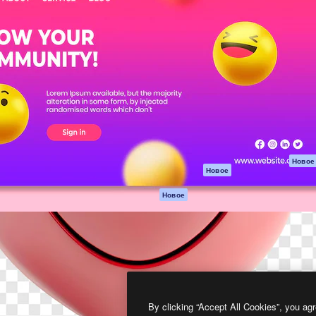
атформа для создания
Spaces
Academy
работ. Более 1 миллиона
ИИ-помощник
Документация п
реди креаторов,
Пакету ИИ
Генератор
гентств и студий.
изображений ИИ
Служба
поддержки
Генератор видео
ИИ
Условия и
положения
Генератор голоса
на основе ИИ
Политика
конфиденциальн
Стоковый контент
Оригиналы
MCP для
Новое
Новое
Claude/ChatGPT
Политика файло
cookie
Агенты
Новое
Центр доверия
API
Партнеры
Мобильное
приложение
Предприятие
Все инструменты
Magnific
By clicking “Accept All Cookies”, you agr