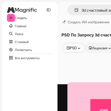
Создать
Создать ИИ-изображение
Главная
Поиск
PSD По Запросу 3d сча
Стоковый
PSD
Лицензия
Посмотреть
Все изображения
Все инструменты
Векторы
Иллюстрации
Фотографии
PSD
Шаблоны
Мокапы
Видео
Видеоролик
Моушн-дизайн
Видеошаблоны
Иконки
3D-модели
Шрифты