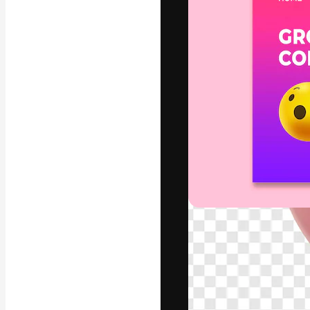
Креативная пл
ваших лучших 
подписчиков с
предприятий, а
Pусский