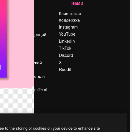
нами
Цены
о
О нас
Клиентская
поддержка
Reviews
Instagram
Вакансии
YouTube
Поиск тенденций
LinkedIn
Блог
TikTok
События
Discord
Slidesgo
ости
X
Продайте свой
контент
Reddit
в
Помещение для
прессы
Ищете magnific.ai
ee to the storing of cookies on your device to enhance site