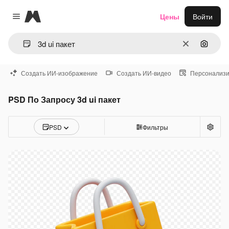
Magnific
Цены
Войти
Close menu
Очистить
Поиск 
Создать ИИ-изображение
Создать ИИ-видео
Персонализи
PSD По Запросу 3d ui пакет
PSD
Фильтры