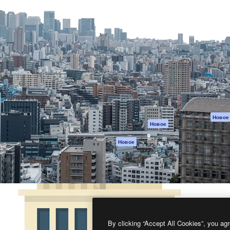
атформа для создания
Spaces
Academy
работ. Более 1 миллиона
ИИ-помощник
Документация п
реди креаторов,
Пакету ИИ
Генератор
гентств и студий.
изображений ИИ
Служба
поддержки
Генератор видео
ИИ
Условия и
положения
Генератор голоса
на основе ИИ
Политика
конфиденциальн
Стоковый контент
Оригиналы
MCP для
Новое
Новое
Claude/ChatGPT
Политика файло
cookie
Агенты
Новое
Центр доверия
API
Партнеры
Мобильное
приложение
Предприятие
Все инструменты
Magnific
By clicking “Accept All Cookies”, you agr