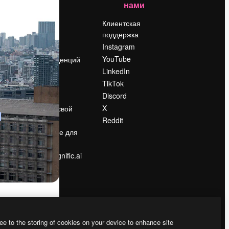
нами
Цены
о
О нас
Клиентская
поддержка
Reviews
Instagram
Вакансии
YouTube
Поиск тенденций
LinkedIn
Блог
TikTok
События
Discord
Slidesgo
ости
X
Продайте свой
контент
Reddit
в
Помещение для
прессы
Ищете magnific.ai
ee to the storing of cookies on your device to enhance site