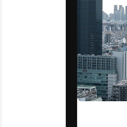
Креативная пл
ваших лучших 
подписчиков с
предприятий, а
Pусский