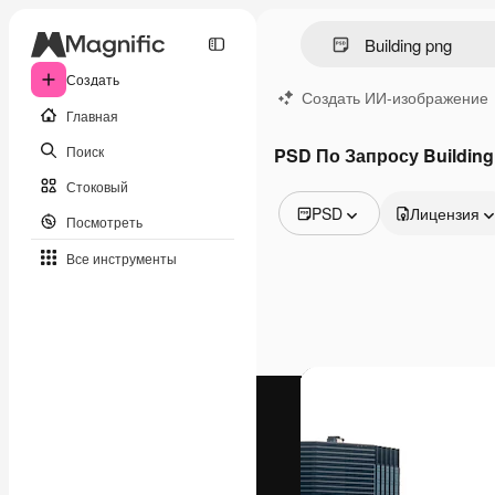
Создать
Создать ИИ-изображение
Главная
Поиск
PSD По Запросу Building
Стоковый
PSD
Лицензия
Посмотреть
Все изображения
Все инструменты
Векторы
Иллюстрации
Фотографии
PSD
Шаблоны
Мокапы
Видео
Видеоролик
Моушн-дизайн
Видеошаблоны
Иконки
3D-модели
Шрифты