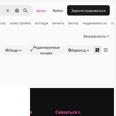
Цены
Войти
Зарегистрироваться
Очистить
Поиск по изображению
Поиск
ола
новостройка
коттедж
мечеть
вилла
недвижимость
го
Актуальность
Редактируемые
Люди
Адвансд
онлайн
Компания
Связаться с