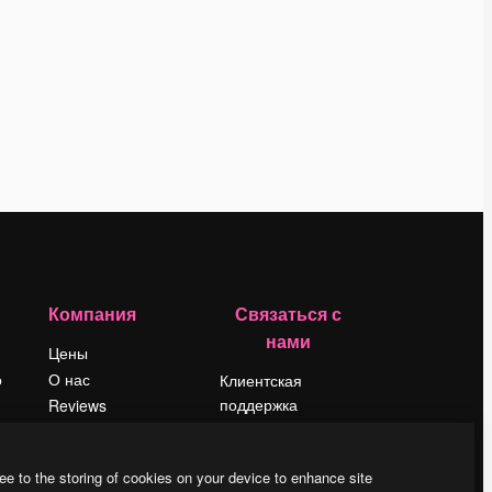
Компания
Связаться с
нами
Цены
о
О нас
Клиентская
поддержка
Reviews
Instagram
Вакансии
YouTube
Поиск тенденций
ee to the storing of cookies on your device to enhance site
LinkedIn
Блог