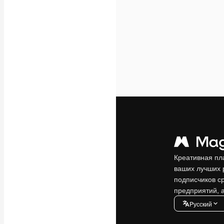
Креативная пл
ваших лучших 
подписчиков с
предприятий, а
Pусский