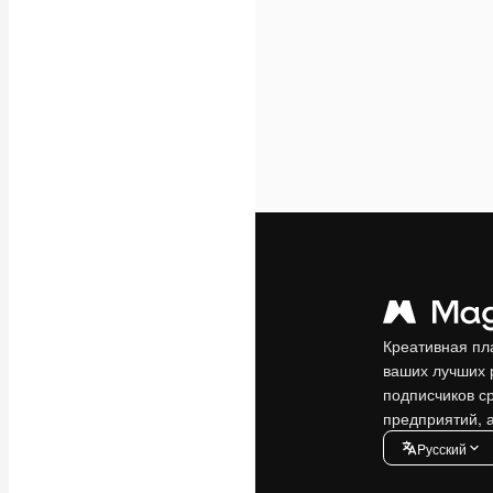
Креативная пл
ваших лучших 
подписчиков с
предприятий, а
Pусский