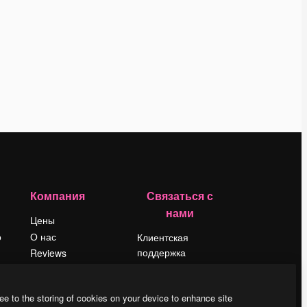
Компания
Связаться с
нами
Цены
о
О нас
Клиентская
поддержка
Reviews
Instagram
Вакансии
YouTube
Поиск тенденций
ee to the storing of cookies on your device to enhance site
LinkedIn
Блог