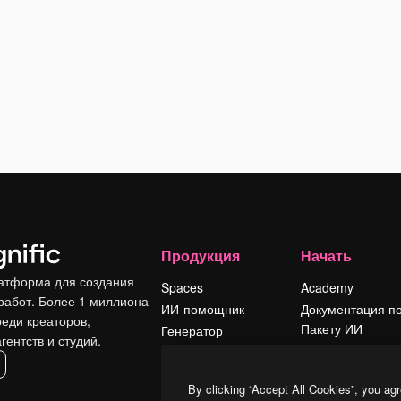
Продукция
Начать
атформа для создания
Spaces
Academy
работ. Более 1 миллиона
ИИ-помощник
Документация п
реди креаторов,
Пакету ИИ
Генератор
гентств и студий.
изображений ИИ
Служба
поддержки
Генератор видео
By clicking “Accept All Cookies”, you agr
ИИ
Условия и