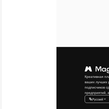
Креативная пл
ваших лучших 
подписчиков с
предприятий, а
Pусский