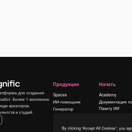
Продукция
Начать
атформа для создания
Spaces
Academy
работ. Более 1 миллиона
ИИ-помощник
Документация п
реди креаторов,
Пакету ИИ
Генератор
гентств и студий.
изображений ИИ
Служба
поддержки
Генератор видео
By clicking “Accept All Cookies”, you agr
ИИ
Условия и