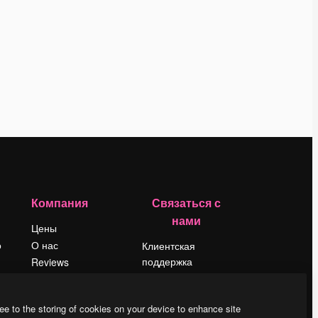
Компания
Связаться с
нами
Цены
о
О нас
Клиентская
поддержка
Reviews
Instagram
Вакансии
YouTube
Поиск тенденций
ee to the storing of cookies on your device to enhance site
LinkedIn
Блог