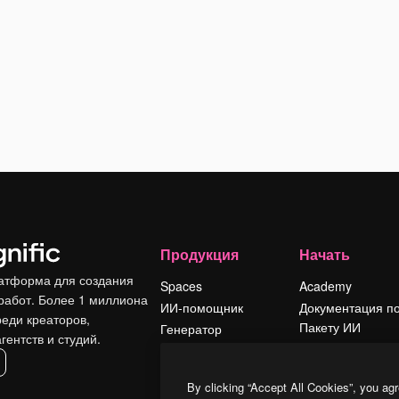
Продукция
Начать
атформа для создания
Spaces
Academy
работ. Более 1 миллиона
ИИ-помощник
Документация п
реди креаторов,
Пакету ИИ
Генератор
гентств и студий.
изображений ИИ
Служба
поддержки
Генератор видео
By clicking “Accept All Cookies”, you agr
ИИ
Условия и