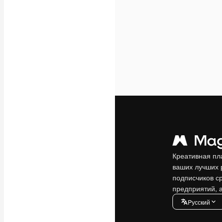
Креативная пл
ваших лучших 
подписчиков с
предприятий, а
Pусский