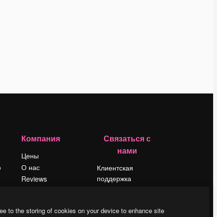
Компания
Связаться с
нами
Цены
о
О нас
Клиентская
поддержка
Reviews
Instagram
Вакансии
YouTube
Поиск тенденций
ee to the storing of cookies on your device to enhance site
LinkedIn
Блог