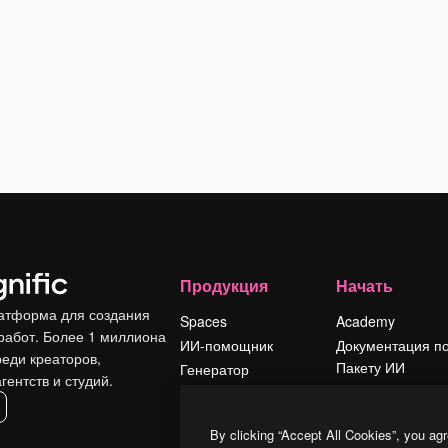
Продукция
Начать
атформа для создания
Spaces
Academy
работ. Более 1 миллиона
ИИ-помощник
Документация п
реди креаторов,
Пакету ИИ
Генератор
гентств и студий.
изображений ИИ
Служба
поддержки
Генератор видео
By clicking “Accept All Cookies”, you agr
ИИ
Условия и