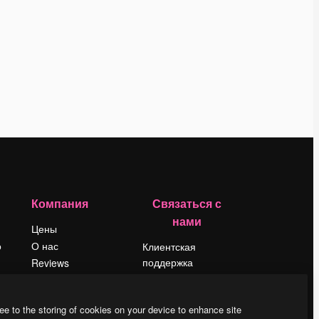
Компания
Связаться с
нами
Цены
о
О нас
Клиентская
поддержка
Reviews
Instagram
Вакансии
YouTube
Поиск тенденций
ee to the storing of cookies on your device to enhance site
LinkedIn
Блог