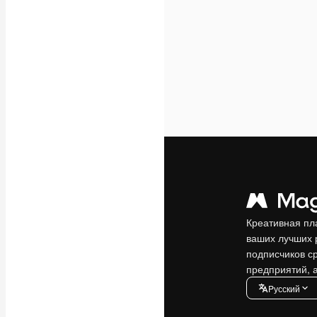
Креативная пл
ваших лучших 
подписчиков с
предприятий, а
Pусский