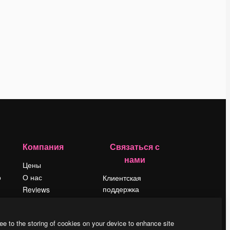
Компания
Связаться с
нами
Цены
о
О нас
Клиентская
поддержка
Reviews
Instagram
Вакансии
YouTube
Поиск тенденций
ee to the storing of cookies on your device to enhance site
LinkedIn
Блог