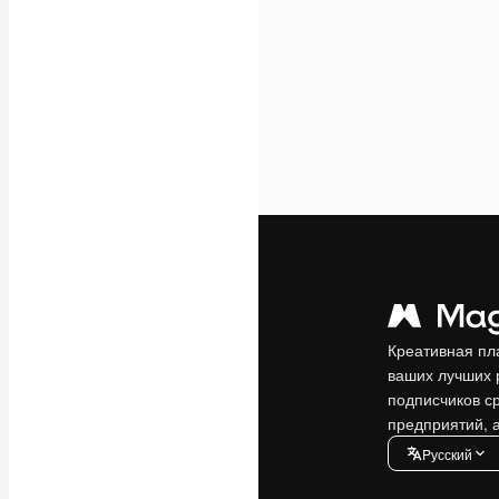
Креативная пл
ваших лучших 
подписчиков с
предприятий, а
Pусский