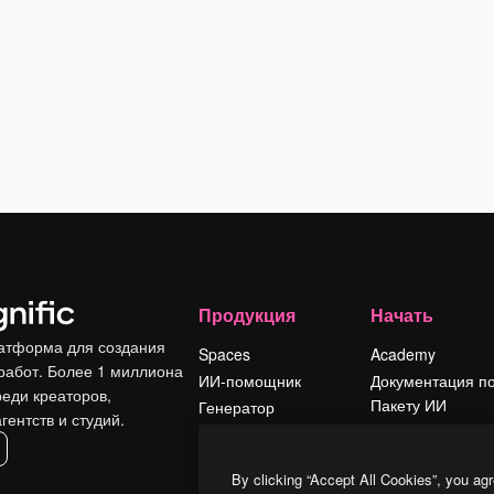
Продукция
Начать
атформа для создания
Spaces
Academy
работ. Более 1 миллиона
ИИ-помощник
Документация п
реди креаторов,
Пакету ИИ
Генератор
гентств и студий.
изображений ИИ
Служба
поддержки
Генератор видео
By clicking “Accept All Cookies”, you agr
ИИ
Условия и