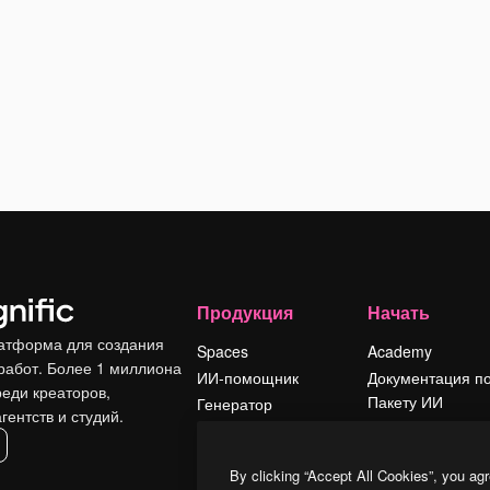
Продукция
Начать
атформа для создания
Spaces
Academy
работ. Более 1 миллиона
ИИ-помощник
Документация п
реди креаторов,
Пакету ИИ
Генератор
гентств и студий.
изображений ИИ
Служба
поддержки
Генератор видео
By clicking “Accept All Cookies”, you agr
ИИ
Условия и