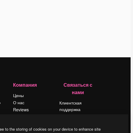
Компания
Связаться с
нами
Цены
о
О нас
Клиентская
поддержка
Reviews
Instagram
Вакансии
YouTube
Поиск тенденций
ee to the storing of cookies on your device to enhance site
LinkedIn
Блог