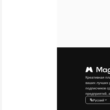
Креативная пл
ваших лучших 
подписчиков с
предприятий, а
Pусский