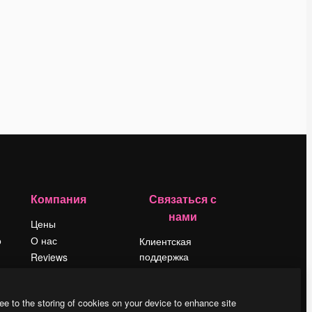
Компания
Связаться с
нами
Цены
о
О нас
Клиентская
поддержка
Reviews
Instagram
Вакансии
YouTube
Поиск тенденций
ee to the storing of cookies on your device to enhance site
LinkedIn
Блог