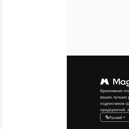
Креативная пл
ваших лучших 
подписчиков с
предприятий, а
Pусский