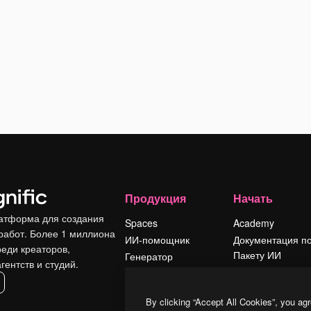
Продукция
Начать
атформа для создания
Spaces
Academy
работ. Более 1 миллиона
ИИ-помощник
Документация п
реди креаторов,
Пакету ИИ
Генератор
гентств и студий.
изображений ИИ
Служба
поддержки
Генератор видео
By clicking “Accept All Cookies”, you agr
ИИ
Условия и