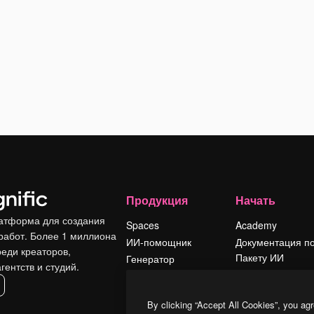
Продукция
Начать
атформа для создания
Spaces
Academy
работ. Более 1 миллиона
ИИ-помощник
Документация п
реди креаторов,
Пакету ИИ
Генератор
гентств и студий.
изображений ИИ
Служба
поддержки
Генератор видео
By clicking “Accept All Cookies”, you agr
ИИ
Условия и