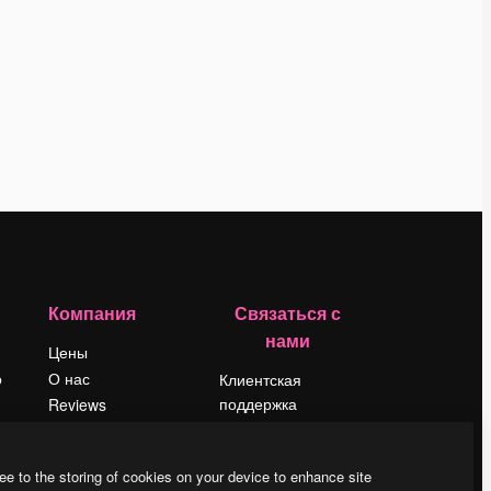
Компания
Связаться с
нами
Цены
о
О нас
Клиентская
поддержка
Reviews
Instagram
Вакансии
YouTube
Поиск тенденций
ee to the storing of cookies on your device to enhance site
LinkedIn
Блог