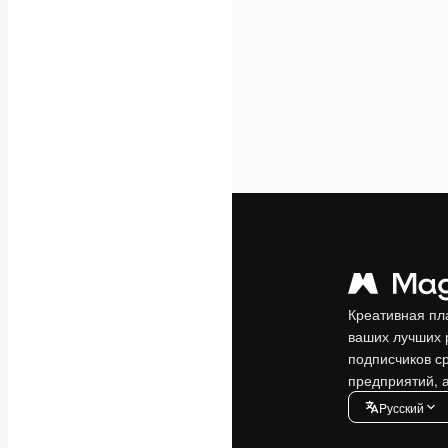
Креативная пл
ваших лучших 
подписчиков с
предприятий, а
Pусский