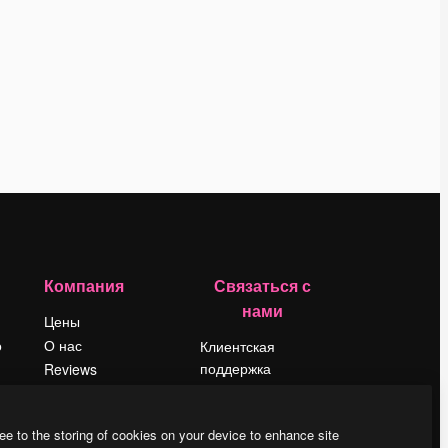
Компания
Связаться с
нами
Цены
о
О нас
Клиентская
поддержка
Reviews
Instagram
Вакансии
YouTube
Поиск тенденций
ee to the storing of cookies on your device to enhance site
LinkedIn
Блог