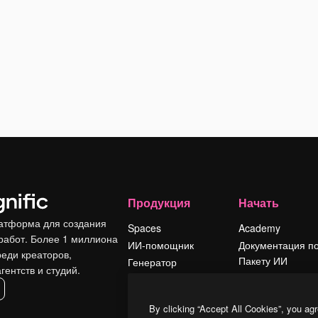
Продукция
Начать
атформа для создания
Spaces
Academy
работ. Более 1 миллиона
ИИ-помощник
Документация п
реди креаторов,
Пакету ИИ
Генератор
гентств и студий.
изображений ИИ
Служба
поддержки
Генератор видео
By clicking “Accept All Cookies”, you agr
ИИ
Условия и