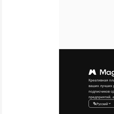
Креативная пл
ваших лучших 
подписчиков с
предприятий, а
Pусский