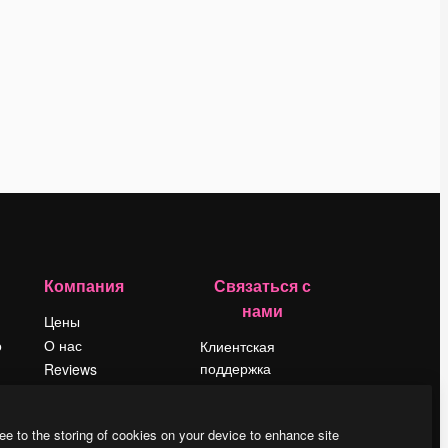
Компания
Связаться с
нами
Цены
о
О нас
Клиентская
поддержка
Reviews
Instagram
Вакансии
YouTube
Поиск тенденций
ee to the storing of cookies on your device to enhance site
LinkedIn
Блог