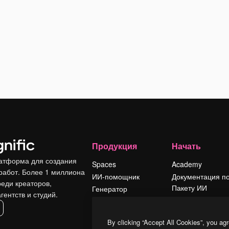
Продукция
Начать
атформа для создания
Spaces
Academy
работ. Более 1 миллиона
ИИ-помощник
Документация п
реди креаторов,
Пакету ИИ
Генератор
гентств и студий.
изображений ИИ
Служба
поддержки
Генератор видео
By clicking “Accept All Cookies”, you agr
ИИ
Условия и