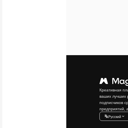
Креативная пл
ваших лучших 
подписчиков с
предприятий, а
Pусский