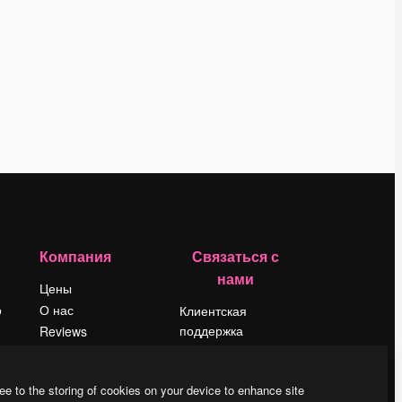
Компания
Связаться с
нами
Цены
о
О нас
Клиентская
поддержка
Reviews
Instagram
Вакансии
YouTube
Поиск тенденций
ee to the storing of cookies on your device to enhance site
LinkedIn
Блог