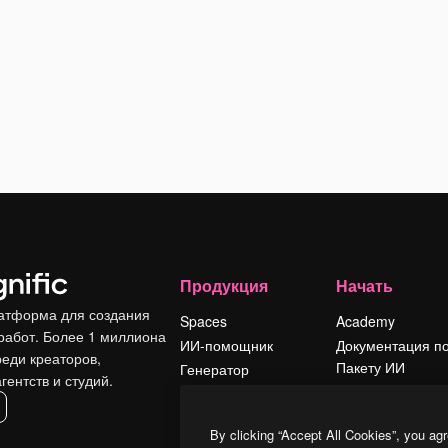
Продукция
Начать
атформа для создания
Spaces
Academy
работ. Более 1 миллиона
ИИ-помощник
Документация п
реди креаторов,
Пакету ИИ
Генератор
гентств и студий.
изображений ИИ
Служба
поддержки
Генератор видео
By clicking “Accept All Cookies”, you agr
ИИ
Условия и