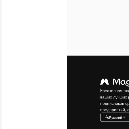
Креативная пл
ваших лучших 
подписчиков с
предприятий, а
Pусский