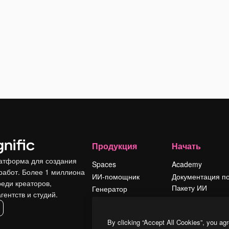
Продукция
Начать
атформа для создания
Spaces
Academy
работ. Более 1 миллиона
ИИ-помощник
Документация п
реди креаторов,
Пакету ИИ
Генератор
гентств и студий.
изображений ИИ
Служба
поддержки
Генератор видео
By clicking “Accept All Cookies”, you agr
ИИ
Условия и