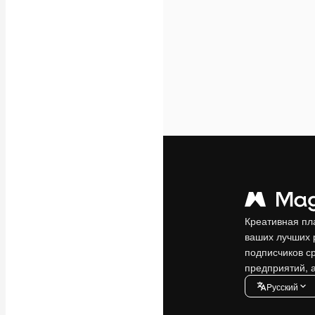
Креативная пл
ваших лучших 
подписчиков с
предприятий, а
Pусский