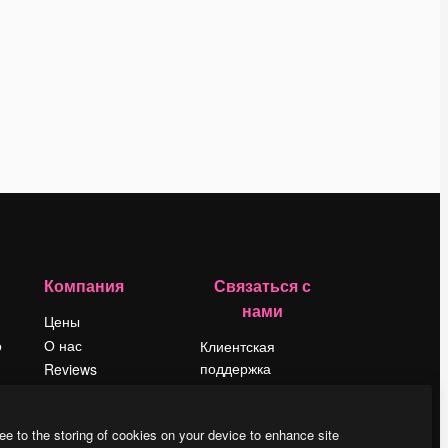
Компания
Связаться с
нами
Цены
о
О нас
Клиентская
поддержка
Reviews
Instagram
Вакансии
YouTube
Поиск тенденций
ee to the storing of cookies on your device to enhance site
LinkedIn
Блог