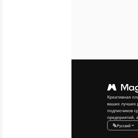
Креативная пл
ваших лучших 
подписчиков с
предприятий, а
Pусский