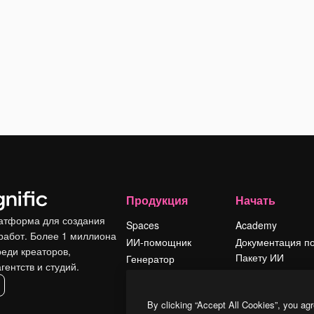
Продукция
Начать
атформа для создания
Spaces
Academy
работ. Более 1 миллиона
ИИ-помощник
Документация п
реди креаторов,
Пакету ИИ
Генератор
гентств и студий.
изображений ИИ
Служба
поддержки
Генератор видео
By clicking “Accept All Cookies”, you agr
ИИ
Условия и