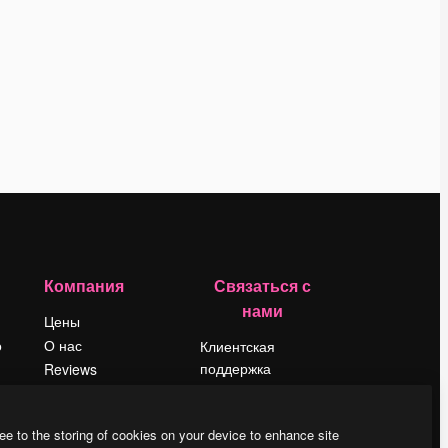
Компания
Связаться с
нами
Цены
о
О нас
Клиентская
поддержка
Reviews
Instagram
Вакансии
YouTube
Поиск тенденций
ee to the storing of cookies on your device to enhance site
LinkedIn
Блог