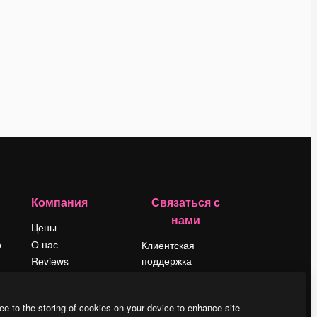
Компания
Связаться с
нами
Цены
о
О нас
Клиентская
поддержка
Reviews
Instagram
Вакансии
YouTube
Поиск тенденций
ee to the storing of cookies on your device to enhance site
LinkedIn
Блог