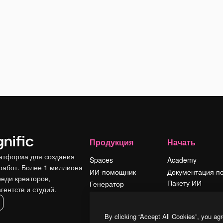
Продукция
Начать
атформа для создания
Spaces
Academy
работ. Более 1 миллиона
ИИ-помощник
Документация п
реди креаторов,
Пакету ИИ
Генератор
гентств и студий.
изображений ИИ
Служба
поддержки
Генератор видео
By clicking “Accept All Cookies”, you agr
ИИ
Условия и