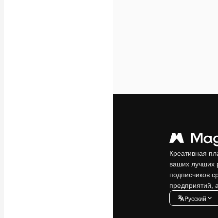
Креативная пл
ваших лучших 
подписчиков с
предприятий, а
Pусский