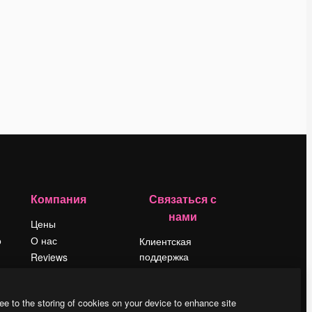
Компания
Связаться с
нами
Цены
о
О нас
Клиентская
поддержка
Reviews
Instagram
Вакансии
YouTube
Поиск тенденций
ee to the storing of cookies on your device to enhance site
LinkedIn
Блог