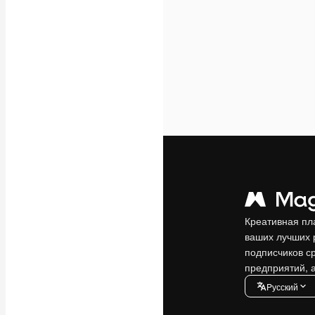
Креативная пл
ваших лучших 
подписчиков с
предприятий, а
Pусский