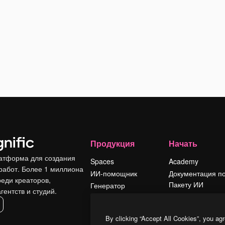
Продукция
Начать
атформа для создания
Spaces
Academy
работ. Более 1 миллиона
ИИ-помощник
Документация п
реди креаторов,
Пакету ИИ
Генератор
гентств и студий.
изображений ИИ
Служба
поддержки
Генератор видео
By clicking “Accept All Cookies”, you agr
ИИ
Условия и