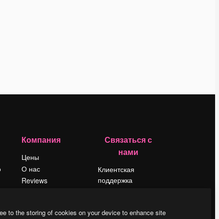
Компания
Связаться с
нами
Цены
о
О нас
Клиентская
поддержка
Reviews
Instagram
Вакансии
YouTube
Поиск тенденций
ee to the storing of cookies on your device to enhance site
LinkedIn
Блог