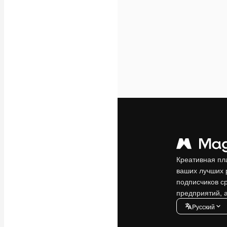
Креативная пл
ваших лучших 
подписчиков с
предприятий, а
Pусский