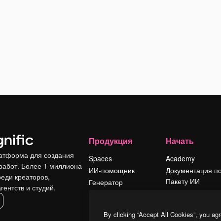
Продукция
Начать
атформа для создания
Spaces
Academy
работ. Более 1 миллиона
ИИ-помощник
Документация п
реди креаторов,
Пакету ИИ
Генератор
гентств и студий.
изображений ИИ
Служба
поддержки
Генератор видео
By clicking “Accept All Cookies”, you agr
ИИ
Условия и