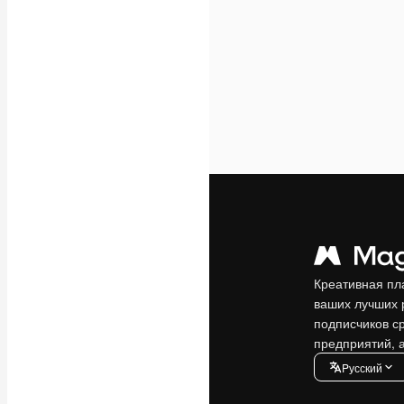
Креативная пл
ваших лучших 
подписчиков с
предприятий, а
Pусский