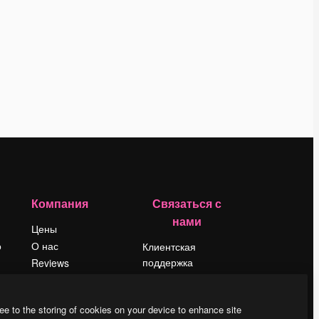
Компания
Связаться с
нами
Цены
о
О нас
Клиентская
поддержка
Reviews
Instagram
Вакансии
YouTube
Поиск тенденций
ee to the storing of cookies on your device to enhance site
LinkedIn
Блог