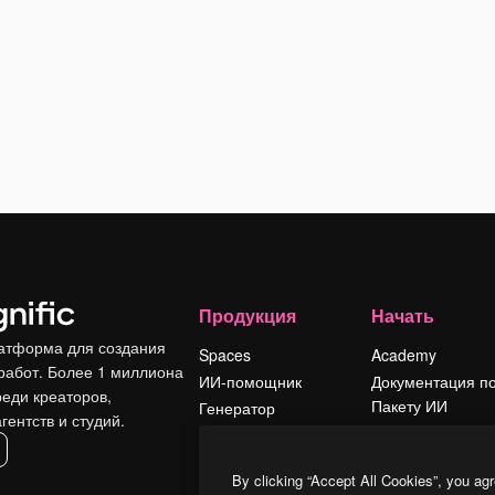
Продукция
Начать
атформа для создания
Spaces
Academy
работ. Более 1 миллиона
ИИ-помощник
Документация п
реди креаторов,
Пакету ИИ
Генератор
гентств и студий.
изображений ИИ
Служба
поддержки
Генератор видео
By clicking “Accept All Cookies”, you agr
ИИ
Условия и