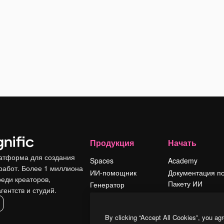
Продукция
Начать
атформа для создания
Spaces
Academy
работ. Более 1 миллиона
ИИ-помощник
Документация п
реди креаторов,
Пакету ИИ
Генератор
гентств и студий.
изображений ИИ
Служба
поддержки
Генератор видео
By clicking “Accept All Cookies”, you agr
ИИ
Условия и