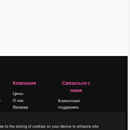
Компания
Связаться с
нами
Цены
о
О нас
Клиентская
поддержка
Reviews
Instagram
Вакансии
YouTube
Поиск тенденций
ee to the storing of cookies on your device to enhance site
LinkedIn
Блог