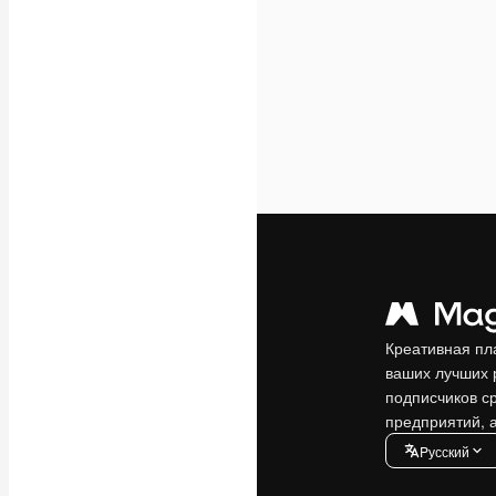
Креативная пл
ваших лучших 
подписчиков с
предприятий, а
Pусский