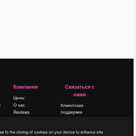
Компания
Связаться с
нами
Цены
о
О нас
Клиентская
поддержка
Reviews
Instagram
Вакансии
YouTube
Поиск тенденций
ee to the storing of cookies on your device to enhance site
LinkedIn
Блог