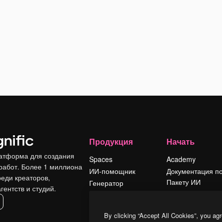
Продукция
Начать
атформа для создания
Spaces
Academy
работ. Более 1 миллиона
ИИ-помощник
Документация п
реди креаторов,
Пакету ИИ
Генератор
гентств и студий.
изображений ИИ
Служба
поддержки
Генератор видео
By clicking “Accept All Cookies”, you agr
ИИ
Условия и