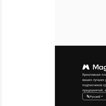
Креативная пл
ваших лучших 
подписчиков с
предприятий, а
Pусский