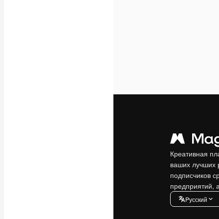
Креативная пл
ваших лучших 
подписчиков с
предприятий, а
Pусский