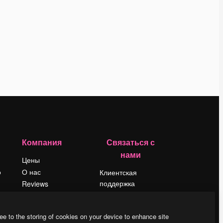
Компания
Связаться с
нами
Цены
о
О нас
Клиентская
поддержка
Reviews
Instagram
Вакансии
YouTube
Поиск тенденций
ee to the storing of cookies on your device to enhance site
LinkedIn
Блог