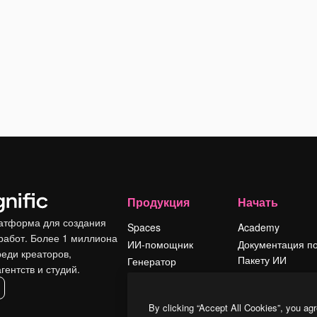
Продукция
Начать
атформа для создания
Spaces
Academy
работ. Более 1 миллиона
ИИ-помощник
Документация п
реди креаторов,
Пакету ИИ
Генератор
гентств и студий.
изображений ИИ
Служба
поддержки
Генератор видео
By clicking “Accept All Cookies”, you agr
ИИ
Условия и