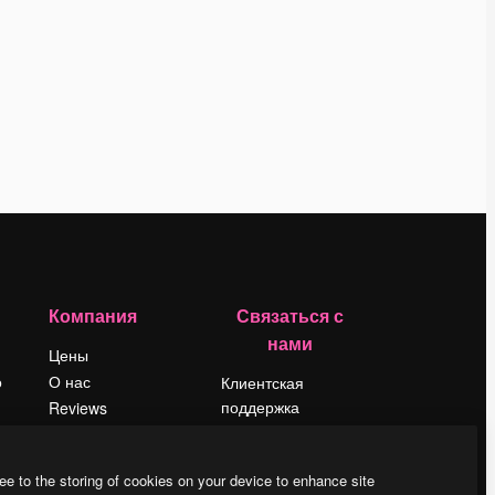
Компания
Связаться с
нами
Цены
о
О нас
Клиентская
поддержка
Reviews
Instagram
Вакансии
YouTube
Поиск тенденций
ee to the storing of cookies on your device to enhance site
LinkedIn
Блог