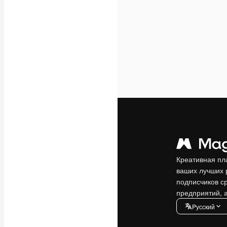
Креативная пл
ваших лучших 
подписчиков с
предприятий, а
Pусский