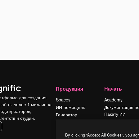
Продукция
Начать
атформа для создания
Spaces
Academy
работ. Более 1 миллиона
ИИ-помощник
Документация п
реди креаторов,
Пакету ИИ
Генератор
гентств и студий.
изображений ИИ
Служба
поддержки
Генератор видео
By clicking “Accept All Cookies”, you agr
ИИ
Условия и