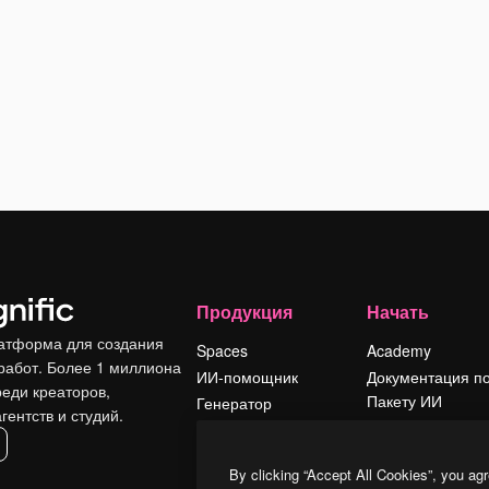
Продукция
Начать
атформа для создания
Spaces
Academy
работ. Более 1 миллиона
ИИ-помощник
Документация п
реди креаторов,
Пакету ИИ
Генератор
гентств и студий.
изображений ИИ
Служба
поддержки
Генератор видео
By clicking “Accept All Cookies”, you agr
ИИ
Условия и