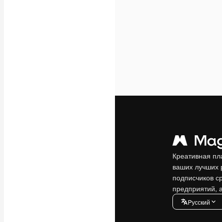
Креативная пл
ваших лучших 
подписчиков с
предприятий, а
Pусский