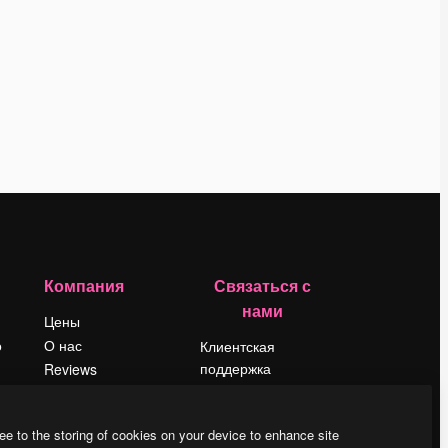
Компания
Связаться с
нами
Цены
о
О нас
Клиентская
поддержка
Reviews
Instagram
Вакансии
YouTube
Поиск тенденций
ee to the storing of cookies on your device to enhance site
LinkedIn
Блог