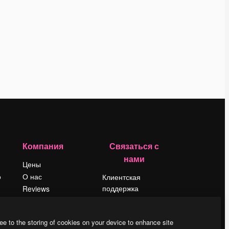
Компания
Связаться с
нами
Цены
о
О нас
Клиентская
поддержка
Reviews
Instagram
Вакансии
YouTube
Поиск тенденций
ee to the storing of cookies on your device to enhance site
LinkedIn
Блог