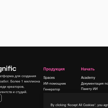
Продукция
Начать
атформа для создания
Spaces
Academy
работ. Более 1 миллиона
ИИ-помощник
Документация п
реди креаторов,
Пакету ИИ
Генератор
гентств и студий.
изображений ИИ
Служба
поддержки
Генератор видео
By clicking “Accept All Cookies”, you agr
ИИ
Условия и