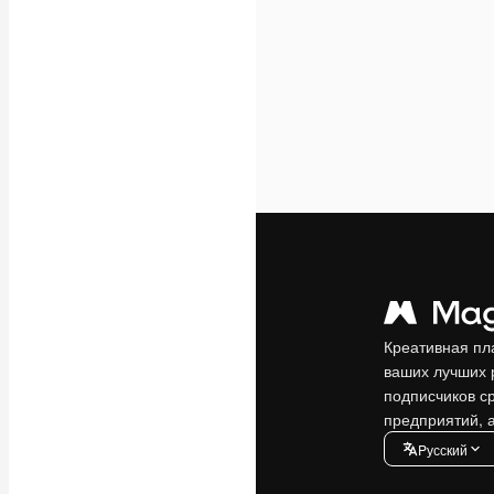
Креативная пл
ваших лучших 
подписчиков с
предприятий, а
Pусский