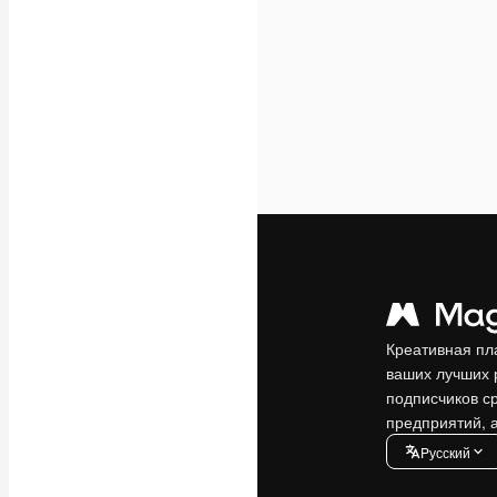
Креативная пл
ваших лучших 
подписчиков с
предприятий, а
Pусский