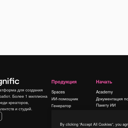
Продукция
Начать
атформа для создания
Spaces
Academy
работ. Более 1 миллиона
ИИ-помощник
Документация п
реди креаторов,
Пакету ИИ
Генератор
гентств и студий.
изображений ИИ
Служба
поддержки
Генератор видео
By clicking “Accept All Cookies”, you agr
ИИ
Условия и