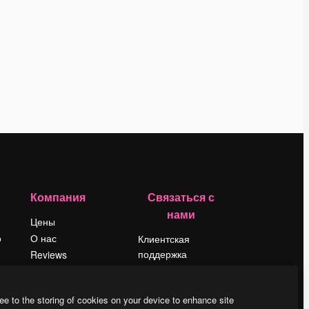
Компания
Связаться с
нами
Цены
о
О нас
Клиентская
поддержка
Reviews
Instagram
Вакансии
YouTube
Поиск тенденций
ee to the storing of cookies on your device to enhance site
LinkedIn
Блог