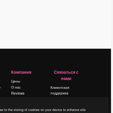
Компания
Связаться с
нами
Цены
о
О нас
Клиентская
поддержка
Reviews
Instagram
Вакансии
YouTube
Поиск тенденций
ee to the storing of cookies on your device to enhance site
LinkedIn
Блог