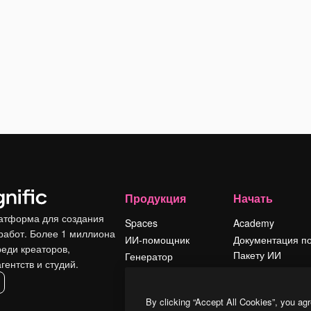
Продукция
Начать
атформа для создания
Spaces
Academy
работ. Более 1 миллиона
ИИ-помощник
Документация п
реди креаторов,
Пакету ИИ
Генератор
гентств и студий.
изображений ИИ
Служба
поддержки
Генератор видео
By clicking “Accept All Cookies”, you agr
ИИ
Условия и