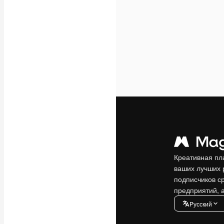
Креативная пл
ваших лучших 
подписчиков с
предприятий, а
Pусский