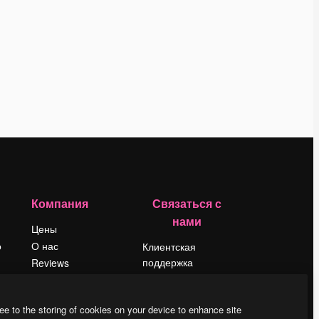
Компания
Связаться с
нами
Цены
о
О нас
Клиентская
поддержка
Reviews
Instagram
Вакансии
YouTube
Поиск тенденций
ee to the storing of cookies on your device to enhance site
LinkedIn
Блог