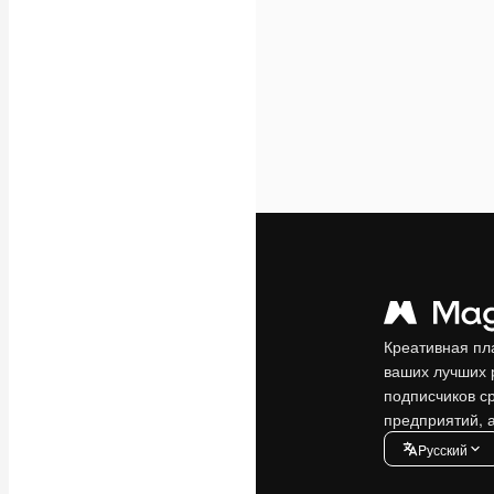
Креативная пл
ваших лучших 
подписчиков с
предприятий, а
Pусский