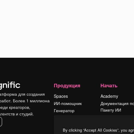
Продукция
Начать
атформа для создания
Spaces
Academy
работ. Более 1 миллиона
ИИ-помощник
Документация п
реди креаторов,
Пакету ИИ
Генератор
гентств и студий.
изображений ИИ
Служба
поддержки
Генератор видео
By clicking “Accept All Cookies”, you agr
ИИ
Условия и