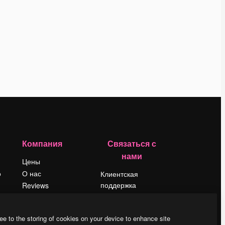
Компания
Связаться с
нами
Цены
о
О нас
Клиентская
поддержка
Reviews
Instagram
Вакансии
YouTube
Поиск тенденций
ee to the storing of cookies on your device to enhance site
LinkedIn
Блог