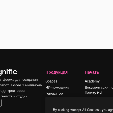
Продукция
Начать
атформа для создания
Spaces
Academy
работ. Более 1 миллиона
ИИ-помощник
Документация п
реди креаторов,
Пакету ИИ
Генератор
гентств и студий.
изображений ИИ
Служба
поддержки
Генератор видео
By clicking “Accept All Cookies”, you agr
ИИ
Условия и