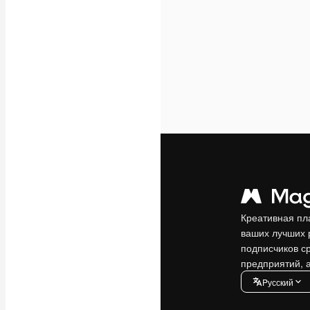
Креативная пл
ваших лучших 
подписчиков с
предприятий, а
Pусский