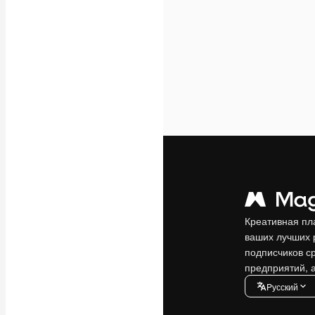
Креативная пл
ваших лучших 
подписчиков с
предприятий, а
Pусский