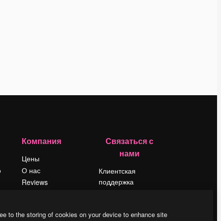
Компания
Связаться с
нами
Цены
о
О нас
Клиентская
поддержка
Reviews
Instagram
Вакансии
YouTube
Поиск тенденций
ee to the storing of cookies on your device to enhance site
LinkedIn
Блог