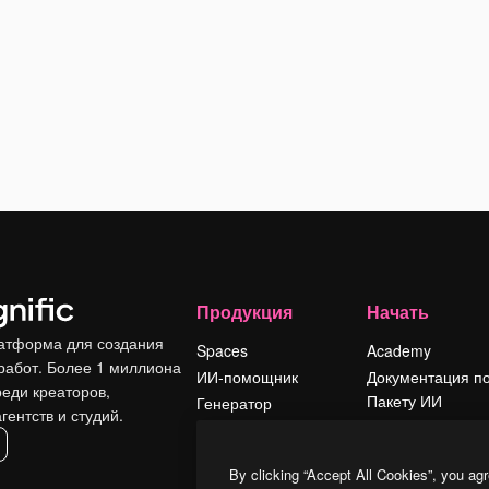
Продукция
Начать
атформа для создания
Spaces
Academy
работ. Более 1 миллиона
ИИ-помощник
Документация п
реди креаторов,
Пакету ИИ
Генератор
гентств и студий.
изображений ИИ
Служба
поддержки
Генератор видео
By clicking “Accept All Cookies”, you agr
ИИ
Условия и